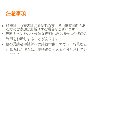
注意事項
精神科・心療内科に通院中の方、強い依存傾向のあ
る方のご参加はお断りする場合がございます
無断キャンセル・極端な遅刻が続く場合は今後のご
利用をお断りすることがあります
他の受講者や講師への誹謗中傷・マウント行為など
が見られた場合は、即時退会・返金不可とさせてい
ただきます
タロット講座・心理学講座のお問い
合わせはこちら
（Chandra School 各種講座・起業サポート）
講座の詳細についてのご質問、受講を検討中の方の
ご相談はこちらからどうぞ。
「説明会希望」などとご記入いただくとスムーズで
す。
▶︎【LINEお問い合わせ】（講座専用LINEボタン）