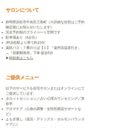
サロンについて
静岡県浜松市中央区三島町（※詳細な住所はご予約
確定後にお知らせいたします）
完全予約制のプライベート空間です
駐車場あり（4台分）
JR浜松駅より車で約10分
遠鉄バス：７番のりば【１】「遠州浜温泉行き」
→「領家郵便局」下車 徒歩5分
​▶︎
時刻表はこちら
ご提供メニュー
以下のサービスを自宅サロンまたはオンラインにて
ご提供しています。
タロットセッション
／占い心理カウンセリング／算
命学
アロマケア（心身の調整・女性性開花サポートな
ど）
よもぎ蒸し（温活・デトックス・ホルモンバランス
ケアに）