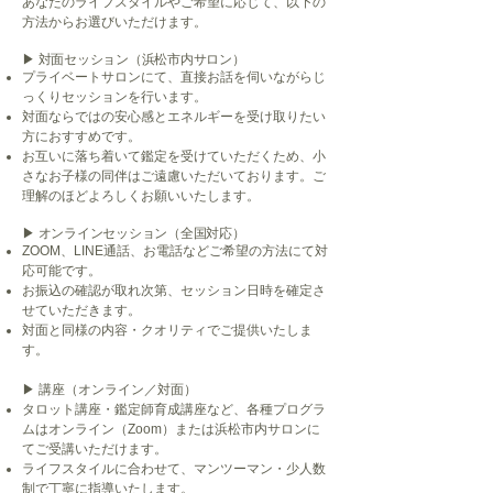
あなたのライフスタイルやご希望に応じて、以下の
方法からお選びいただけます。
▶︎ 対面セッション（浜松市内サロン）
プライベートサロンにて、直接お話を伺いながらじ
っくりセッションを行います。
対面ならではの安心感とエネルギーを受け取りたい
方におすすめです。
お互いに落ち着いて鑑定を受けていただくため、小
さなお子様の同伴はご遠慮いただいております。ご
理解のほどよろしくお願いいたします。
▶︎ オンラインセッション（全国対応）
ZOOM、LINE通話、お電話などご希望の方法にて対
応可能です。
お振込の確認が取れ次第、セッション日時を確定さ
せていただきます。
対面と同様の内容・クオリティでご提供いたしま
す。
▶︎ 講座（オンライン／対面）
タロット講座・鑑定師育成講座など、各種プログラ
ムはオンライン（Zoom）または浜松市内サロンに
てご受講いただけます。
ライフスタイルに合わせて、マンツーマン・少人数
制で丁寧に指導いたします。