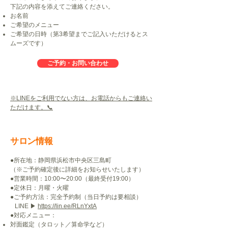
下記の内容を添えてご連絡ください。
お名前
ご希望のメニュー
ご希望の日時（第3希望までご記入いただけるとス
ムーズです）
ご予約・お問い合わせ
※LINEをご利用でない方は、お電話からもご連絡い
ただけます。📞
サロン情報
●所在地：静岡県浜松市中央区三島町
（※ご予約確定後に詳細をお知らせいたします）
●営業時間：10:00〜20:00（最終受付19:00）
●定休日：月曜・火曜
●ご予約方法：完全予約制（当日予約は要相談）
LINE ▶︎
https://lin.ee/RLnYxtA
●対応メニュー：
対面鑑定（タロット／算命学など）