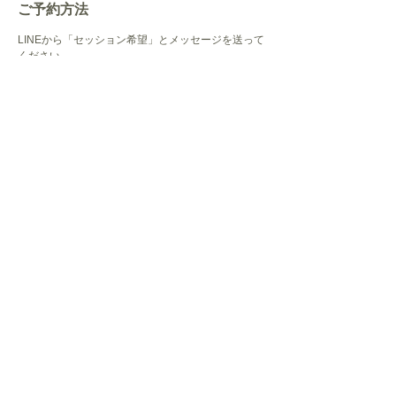
でもドアを開けた瞬間から、空間がやさしくて、

ご予約方法
よしえさんの言葉が自然と心に染み込んできまし
た。

LINEから「セッション希望」とメッセージを送って
帰る頃には視界がクリアになり、心の霧がスーッと
ください。
晴れていくのを感じました。

ご希望の時間・日時を伺って、スムーズにご案内い
思いきって来て、本当に良かったです。

たします。
30代女性／Mさん

ご予約・お問い合わせ
▶「行ってしまえば楽しくて、離れたくなくなる居
心地の良さ」

初めての場所なので少し緊張していましたが、セッ
ションが始まると、その不安はすぐに消えました。

スッと本音に気づけて、思わず涙が出たこともあり
ます。

こんなにも安心して自分を出せる場所は初めてでし
た。また必ず行きたい、大切な場所です。

Chandra
30代女性／Aさん

▶「心の整理が進み、背中を押してもらえました」

自分の中で絡まっていた悩みやモヤモヤが、

ご予約・お問い合わせ
ひとつひとつ言葉になって整理されていく感覚があ
りました。

アドバイスも的確で安心感があり、「この方向で大
講座の無料相談
丈夫」と思えるように。

また悩んだ時には必ず戻ってきたい、心のホームの