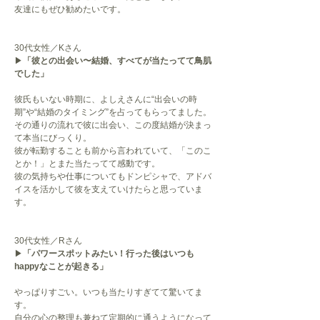
友達にもぜひ勧めたいです。
30代女性／Kさん
▶
「彼との出会い〜結婚、すべてが当たってて鳥肌
でした」
彼氏もいない時期に、よしえさんに“出会いの時
期”や“結婚のタイミング”を占ってもらってました。
その通りの流れで彼に出会い、この度結婚が決まっ
て本当にびっくり。
彼が転勤することも前から言われていて、「このこ
とか！」とまた当たってて感動です。
彼の気持ちや仕事についてもドンピシャで、アドバ
イスを活かして彼を支えていけたらと思っていま
す。
30代女性／Rさん
▶
「パワースポットみたい！行った後はいつも
happyなことが起きる」
やっぱりすごい。いつも当たりすぎてて驚いてま
す。
自分の心の整理も兼ねて定期的に通うようになって