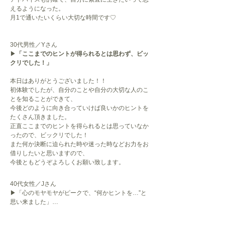
えるようになった。
月1で通いたいくらい大切な時間です♡
30代男性／Yさん
▶
「ここまでのヒントが得られるとは思わず、ビッ
クリでした！」
本日はありがとうございました！！
初体験でしたが、自分のことや自分の大切な人のこ
とを知ることができて、
今後どのように向き合っていけば良いかのヒントを
たくさん頂きました。
正直ここまでのヒントを得られるとは思っていなか
ったので、ビックリでした！
また何か決断に迫られた時や迷った時などお力をお
借りしたいと思いますので、
今後ともどうぞよろしくお願い致します。
40代女性／Jさん

▶「心のモヤモヤがピークで、“何かヒントを…”と
思い来ました」

正直、占いで何か変わるのかな？と半信半疑でした
（笑）
