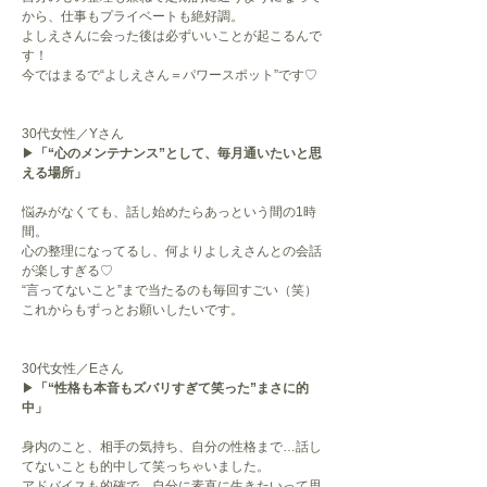
から、仕事もプライベートも絶好調。
よしえさんに会った後は必ずいいことが起こるんで
す！
今ではまるで“よしえさん＝パワースポット”です♡
30代女性／Yさん
▶
「“心のメンテナンス”として、毎月通いたいと思
える場所」
悩みがなくても、話し始めたらあっという間の1時
間。
心の整理になってるし、何よりよしえさんとの会話
が楽しすぎる♡
“言ってないこと”まで当たるのも毎回すごい（笑）
これからもずっとお願いしたいです。
30代女性／Eさん
▶
「“性格も本音もズバリすぎて笑った”まさに的
中」
身内のこと、相手の気持ち、自分の性格まで…話し
てないことも的中して笑っちゃいました。
アドバイスも的確で、自分に素直に生きたいって思