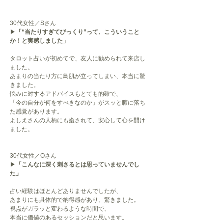
30代女性／Sさん
▶
「“当たりすぎてびっくり”って、こういうこと
か！と実感しました」
タロット占いが初めてで、友人に勧められて来店し
ました。
あまりの当たり方に鳥肌が立ってしまい、本当に驚
きました。
悩みに対するアドバイスもとても的確で、
「今の自分が何をすべきなのか」がスッと腑に落ち
た感覚があります。
よしえさんの人柄にも癒されて、安心して心を開け
ました。
30代女性／Oさん
▶
「こんなに深く刺さるとは思っていませんでし
た」
占い経験はほとんどありませんでしたが、
あまりにも具体的で納得感があり、驚きました。
視点がガラッと変わるような時間で、
本当に価値のあるセッションだと思います。